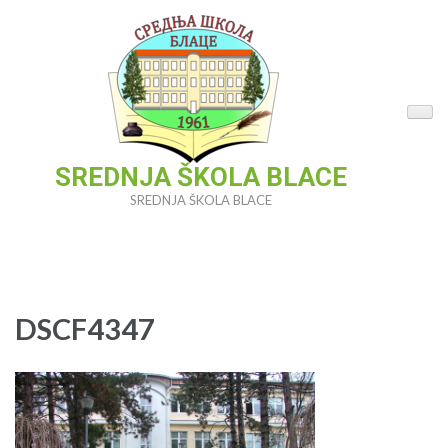
Skip
to
content
(Press
Enter)
SREDNJA ŠKOLA BLACE
SREDNJA ŠKOLA BLACE
DSCF4347